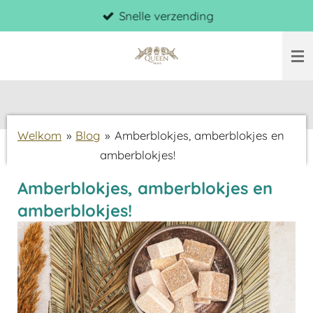
Snelle verzending
Ga
direct
naar
de
hoofdinhoud
Welkom
»
Blog
»
Amberblokjes, amberblokjes en
amberblokjes!
Amberblokjes, amberblokjes en
amberblokjes!