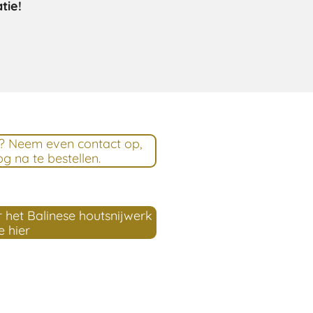
tie!
ht? Neem even contact op,
g na te bestellen.
 het Balinese houtsnijwerk
e hier