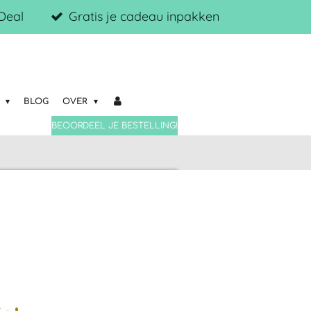
iDeal
Gratis je cadeau inpakken
N
BLOG
OVER
BEOORDEEL JE BESTELLING!