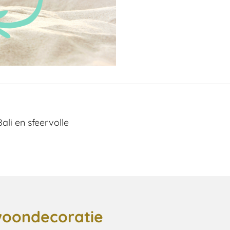
li en sfeervolle
woondecoratie