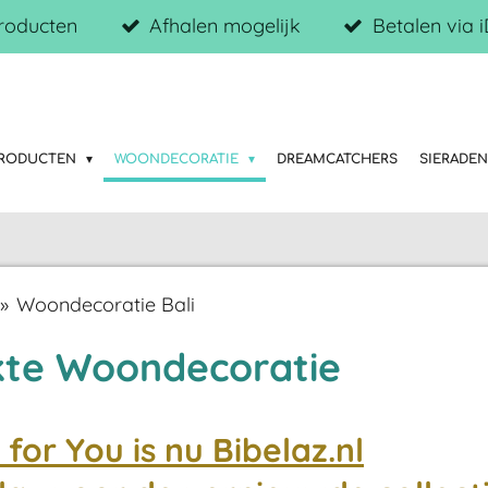
roducten
Afhalen mogelijk
Betalen via 
PRODUCTEN
WOONDECORATIE
DREAMCATCHERS
SIERADE
»
Woondecoratie Bali
te Woondecoratie
for You is nu
Bibelaz.nl