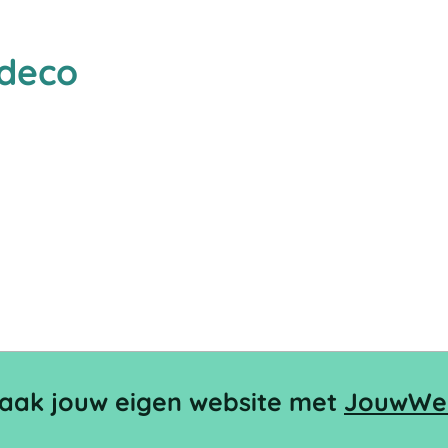
deco
aak jouw eigen website met
JouwWe