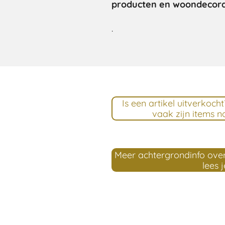
producten en woondecora
.
Is een artikel uitverkoc
vaak zijn items no
Meer achtergrondinfo over
lees j