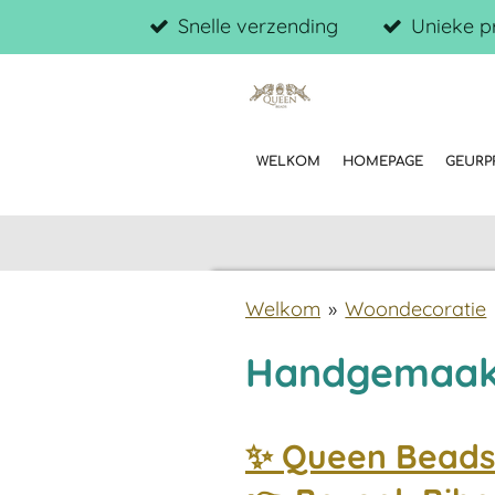
Snelle verzending
Unieke p
Ga
direct
naar
de
hoofdinhoud
WELKOM
HOMEPAGE
GEUR
Welkom
»
Woondecoratie
Handgemaak
✨ Queen Beads 