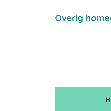
Overig home
M