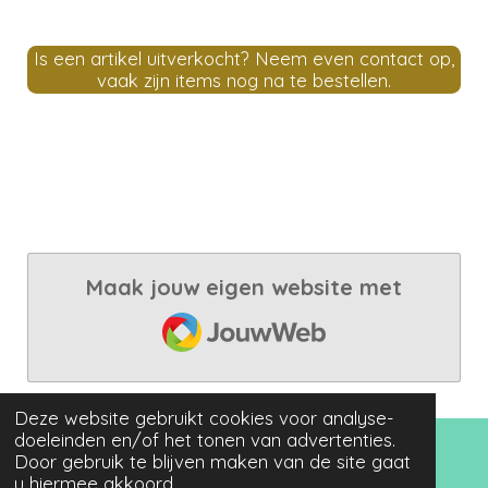
Is een artikel uitverkocht? Neem even contact op,
vaak zijn items nog na te bestellen.
Maak jouw eigen website met
JouwWeb
Deze website gebruikt cookies voor analyse-
doeleinden en/of het tonen van advertenties.
© 2021 - 2025 Queen Beads
Door gebruik te blijven maken van de site gaat
www.queenbeadsforyou.nl KvK: 63527480 BTW:
u hiermee akkoord.