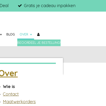
iDeal
Gratis je cadeau inpakken
BLOG
OVER
BEOORDEEL JE BESTELLING!
Over
Wie is
Contact
Maatwerkorders