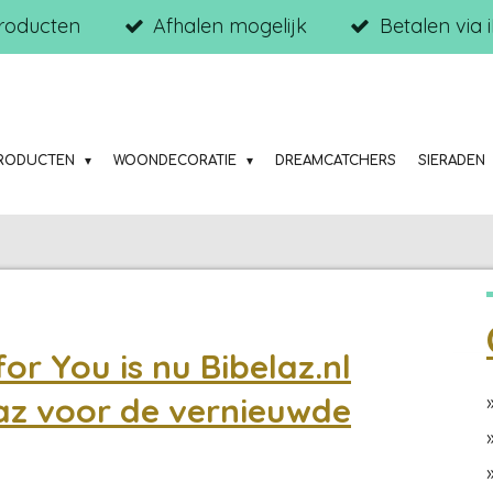
roducten
Afhalen mogelijk
Betalen via 
RODUCTEN
WOONDECORATIE
DREAMCATCHERS
SIERADEN
or You is nu
Bibelaz.nl
az voor de vernieuwde