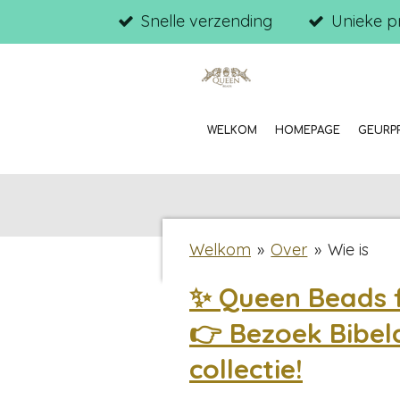
Snelle verzending
Unieke p
Ga
direct
naar
de
hoofdinhoud
WELKOM
HOMEPAGE
GEURP
Welkom
»
Over
»
Wie is
✨ Queen Beads f
👉 Bezoek Bibel
collectie!