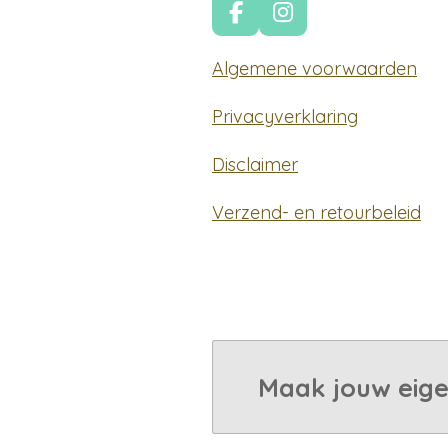
F
I
a
n
c
s
Algemene voorwaarden
e
t
b
a
Privacyverklaring
o
g
o
r
Disclaimer
k
a
m
Verzend- en retourbeleid
Maak jouw eige