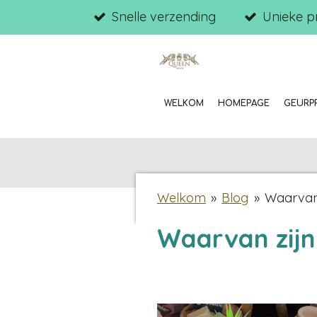
Snelle verzending
Unieke p
Ga
direct
naar
de
hoofdinhoud
WELKOM
HOMEPAGE
GEURP
Welkom
»
Blog
»
Waarvan
Waarvan zij