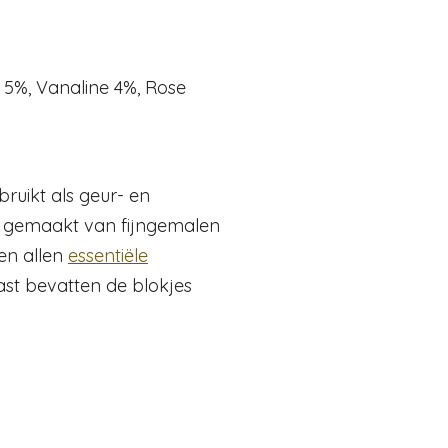
l 5%, Vanaline 4%, Rose
ruikt als geur- en
er gemaakt van fijngemalen
en allen
essentiële
ast bevatten de blokjes