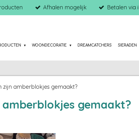
roducten
Afhalen mogelijk
Betalen via 
RODUCTEN
WOONDECORATIE
DREAMCATCHERS
SIERADEN
 zijn amberblokjes gemaakt?
n amberblokjes gemaakt?