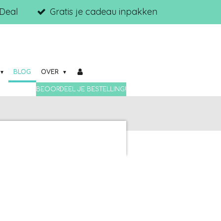
iDeal
Gratis je cadeau inpakken
BLOG
OVER
BEOORDEEL JE BESTELLING!