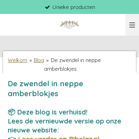
Unieke producten
Ga
direct
naar
de
hoofdinhoud
Welkom
»
Blog
»
De zwendel in neppe
amberblokjes
De zwendel in neppe
amberblokjes
📦 Deze blog is verhuisd!
Lees de vernieuwde versie op onze
nieuwe website:
👉
Lees verder op Bibelaz.nl