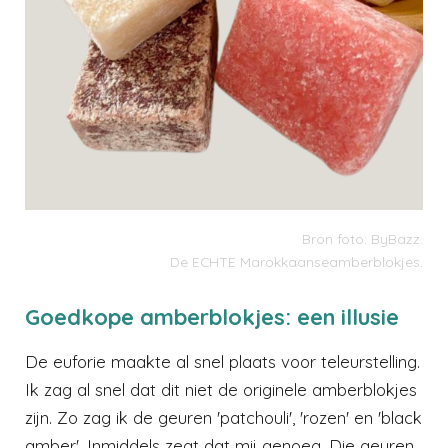
Bron foto: ByBazz.
De ECHTE Marokkaanseamberblokjes.
Goedkope amberblokjes: een illusie
De euforie maakte al snel plaats voor teleurstelling.
Ik zag al snel dat dit niet de originele amberblokjes
zijn. Zo zag ik de geuren 'patchouli', 'rozen' en 'black
amber'. Inmiddels zegt dat mij genoeg. Die geuren