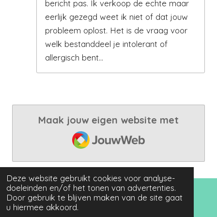
bericht pas. Ik verkoop de echte maar
eerlijk gezegd weet ik niet of dat jouw
probleem oplost. Het is de vraag voor
welk bestanddeel je intolerant of
allergisch bent…
Maak jouw eigen website met
JouwWeb
Deze website gebruikt cookies voor analyse-
doeleinden en/of het tonen van advertenties.
© 2021 - 2025 Queen Beads
Door gebruik te blijven maken van de site gaat
www.queenbeadsforyou.nl KvK: 63527480 BTW:
u hiermee akkoord.