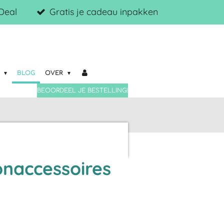
iDeal
Gratis je cadeau inpakken
N
BLOG
OVER
BEOORDEEL JE BESTELLING!
onaccessoires