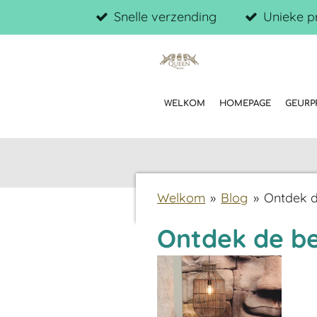
Snelle verzending
Unieke p
Ga
direct
naar
de
hoofdinhoud
WELKOM
HOMEPAGE
GEUR
Welkom
»
Blog
»
Ontdek d
Ontdek de be