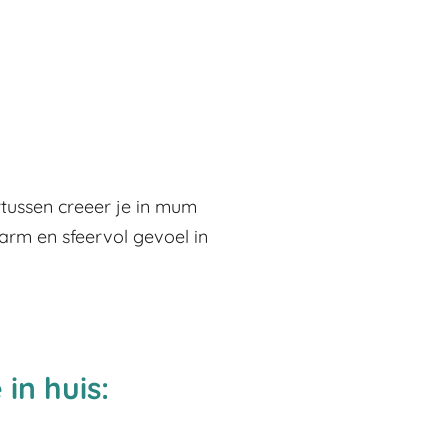
rtussen creeer je in mum
warm en sfeervol gevoel in
in huis: