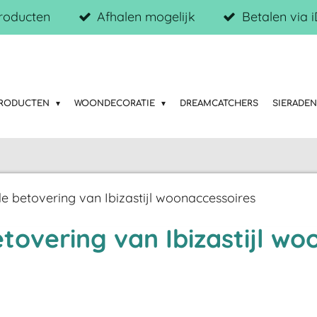
roducten
Afhalen mogelijk
Betalen via 
PRODUCTEN
WOONDECORATIE
DREAMCATCHERS
SIERADE
e betovering van Ibizastijl woonaccessoires
tovering van Ibizastijl wo