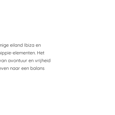
amige eiland Ibiza en
hippie-elementen. Het
van avontuur en vrijheid
treven naar een balans