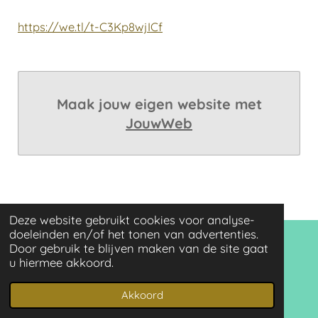
https://we.tl/t-C3Kp8wjICf
Maak jouw eigen website met
JouwWeb
Deze website gebruikt cookies voor analyse-
doeleinden en/of het tonen van advertenties.
© 2021 - 2025 Queen Beads
Door gebruik te blijven maken van de site gaat
www.queenbeadsforyou.nl KvK: 63527480 BTW:
u hiermee akkoord.
NL002047672B55
Akkoord
Powered by
JouwWeb