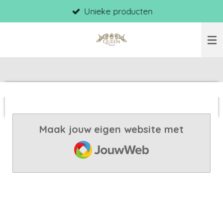
Unieke producten
Ga
direct
naar
de
hoofdinhoud
Maak jouw eigen website met
JouwWeb