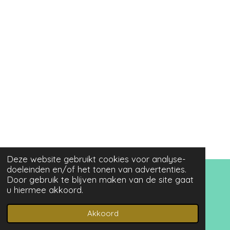
Deze website gebruikt cookies voor analyse-
doeleinden en/of het tonen van advertenties.
© 2021 - 2025 Queen Beads
Door gebruik te blijven maken van de site gaat
www.queenbeadsforyou.nl KvK: 63527480 BTW:
u hiermee akkoord.
NL002047672B55
Akkoord
Powered by
JouwWeb